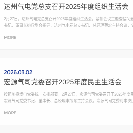
达州气电党总支召开2025年度组织生活会
2月27日，达州气电党总支召开2025年度组织生活会，紧扣会议主题查摆
书记、董事长姚欣到会指导，达州气电党总支书记、总经理蔡宏主持会议，
总支高度重视、精心部署，严格按照要求扎实做好各项筹备工作。党总支委
MORE
见建议，深入开展...
2026.03.02
宏源气司党委召开2025年度民主生活会
按照川投燃电党委统一安排部署，2月27日，宏源气司党委召开了2025年
宏源气司党委书记、董事长、总经理李旭东主持会议。宏源气司党委对本次
成员组织了专题学习，深入学习领会习近平总书记关于党的建设的重要思想
MORE
建设的重要论述。...