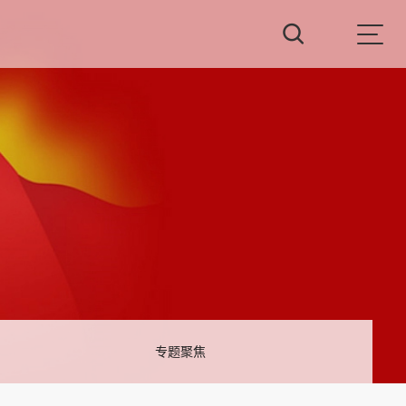

专题聚焦