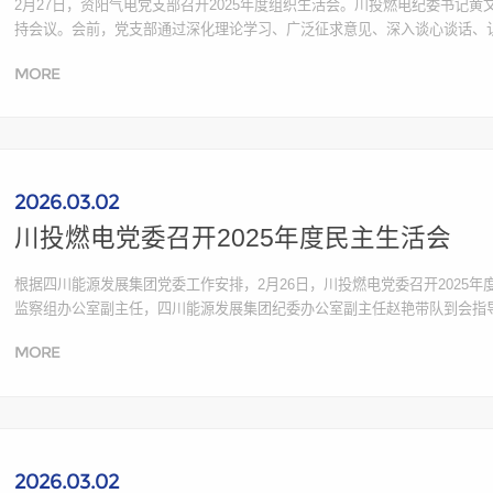
2月27日，资阳气电党支部召开2025年度组织生活会。川投燃电纪委书记
持会议。会前，党支部通过深化理论学习、广泛征求意见、深入谈心谈话、
上，梁红兵代表领导班子作对照检查，领导班子各成员围绕会议主题，联系思
MORE
照反面典型案例深...
2026.03.02
川投燃电党委召开2025年度民主生活会
根据四川能源发展集团党委工作安排，2月26日，川投燃电党委召开2025
监察组办公室副主任，四川能源发展集团纪委办公室副主任赵艳带队到会指
议。燃电党委对开好此次民主生活会高度重视，精心组织部署，周密制定方
MORE
广泛征求意见建议...
2026.03.02