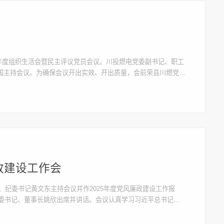
5年度组织生活会暨民主评议党员会议。川投燃电党委副书记、职工
国主持会议。为确保会议开出实效、开出质量，会前荣县川燃党支
谈话，广泛征求意见建议，深入查摆突出问题，为会议召开筑牢思
政建设工作会
、纪委书记黄文东主持会议并作2025年度党风廉政建设工作报
党委书记、董事长姚欣出席并讲话。会议认真学习习近平总书记在
委十二届五次全会精神，总结2025年度党建及党风廉政建设工