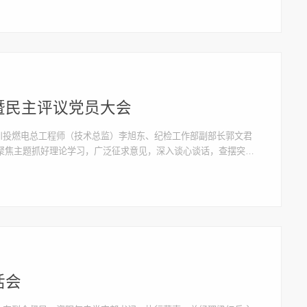
暨民主评议党员大会
。川投燃电总工程师（技术总监）李旭东、纪检工作部副部长郭文君
聚焦主题抓好理论学习，广泛征求意见，深入谈心谈话，查摆突出
言提纲，为开好组织生活会作了充足的思想准备和工作准备。会
活会