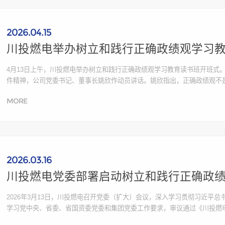
2026.04.15
川投燃电举办树立和践行正确政绩观学习
4月13日上午，川投燃电举办树立和践行正确政绩观学习教育读书班开班式
件精神，公司党委书记、董事长姚欣作动员讲话。姚欣指出，正确政绩观不
建设，事关企业的生存发展和队伍状态。树立正确政绩观首先要体现在“为民
MORE
规范，燃气电厂要保...
2026.03.16
川投燃电党委部署启动树立和践行正确政
2026年3月13日，川投燃电召开党委（扩大）会议，深入学习贯彻习近平
学习党中央、省委、省国资委党委和集团党委工作要求，审议通过《川投燃
公司树立和践行正确政绩观学习教育。公司党委书记、董事长姚欣主持会议