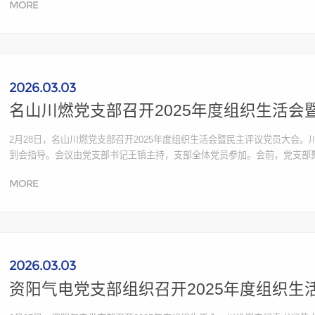
MORE
是贯彻党的二十届...
2026.03.03
名山川燃党支部召开2025年度组织生活会
2月28日，名山川燃党支部召开2025年度组织生活会暨民主评议党员大会
到会指导。会议由党支部书记王镇主持，支部全体党员参加。会前，党支部
问题，结合典型案例剖析，在此基础上认真撰写班子对照检查材料和个人发
MORE
上，通报了支部班子...
2026.03.03
资阳气电党支部组织召开2025年度组织生