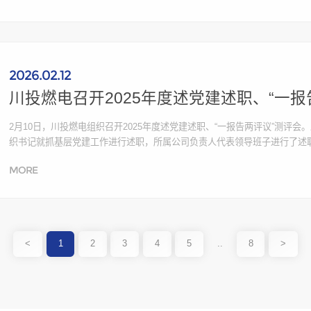
2026.02.12
川投燃电召开2025年度述党建述职、“一报
2月10日，川投燃电组织召开2025年度述党建述职、“一报告两评议”测
织书记就抓基层党建工作进行述职，所属公司负责人代表领导班子进行了述
题和不足。随后，川投燃电领导班子成员依次进行个人述职，从党建、生产
MORE
察整改情况等方...
<
1
2
3
4
5
..
8
>