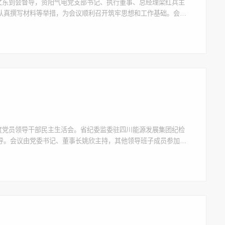
黄文东到会督导，资阳气电党支部书记、执行董事、总经理梁红兵主
认真撰写材料等举措，为会议顺利召开筑牢思想和工作基础。会
想和工作实际，重点从“五个带头”方面查摆自身存在的问题、对
年度党员领导干部民主生活会。省纪委监委驻四川能源发展集团纪检
导。会议由党委书记、董事长姚欣主持，其他领导班子成员参加会
案，扎实做好各项准备工作。会前，班子成员认真开展理论学习，