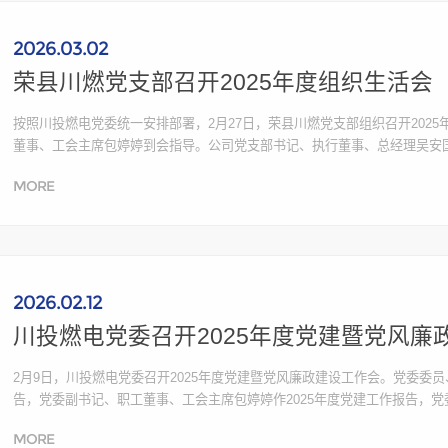
2026.03.02
荣县川燃党支部召开2025年度组织生活会
按照川投燃电党委统一安排部署，2月27日，荣县川燃党支部组织召开202
董事、工会主席包婷婷到会指导。公司党支部书记、执行董事、总经理吴安
部扎实做好各项准备工作。组织党员干部开展集中学习；同时认真组织谈心
MORE
想根基、夯实组织...
2026.02.12
川投燃电党委召开2025年度党建暨党风廉
2月9日，川投燃电党委召开2025年度党建暨党风廉政建设工作会。党委委员
告，党委副书记、职工董事、工会主席包婷婷作2025年度党建工作报告，
二十届中央纪委五次全会上的重要讲话精神，二十届中央纪委五次全会和省纪
MORE
作，部署20...