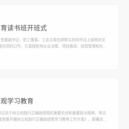
教育读书班开班式
。党委副书记、职工董事、工会主席包婷婷主持并传达上级相关文
是空洞的口号，它直接影响企业决策、项目推进、经营管理和队伍
造福”上，城燃公司要聚焦通气顺畅、安检到位、报修及时、收费
绩观学习教育
总书记关于树立和践行正确政绩观的重要论述和重要指示精神，传达
电党委开展树立和践行正确政绩观学习教育工作方案》，部署启动
并讲话。会议指出，党中央开展树立和践行正确政绩观学习教育，