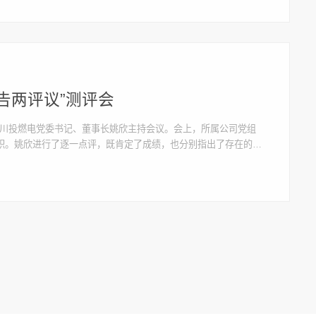
告两评议”测评会
评会。川投燃电党委书记、董事长姚欣主持会议。会上，所属公司党组
职。姚欣进行了逐一点评，既肯定了成绩，也分别指出了存在的问
经营、深化改革、党风廉政建设、意识形态、安全环保以及巡视巡