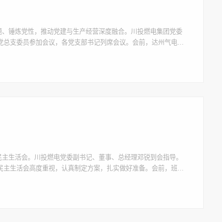
问题、锤炼党性，推动党建与生产经营深度融合。川投燃电集团党委
党总支委员参加会议，各党支部书记列席会议。会前，达州气电党
员通过集体学习、个人自学等方式深化理论研讨，广泛征求各方意
度民主生活会。川投燃电党委副书记、董事、总经理邓锐到会指导。
民主生活会高度重视，认真制定方案，扎实做好准备。会前，班子
、关于党的自我革命的重要思想以及关于加强党的纪律建设、作风