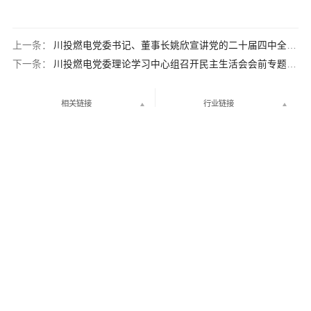
上一条：
川投燃电党委书记、董事长姚欣宣讲党的二十届四中全会及省委十二届八次全会精神
下一条：
川投燃电党委理论学习中心组召开民主生活会会前专题学习研讨会
相关链接
行业链接

中国·四川省成都市武侯区临江西路1号23楼

028-86098710
©2022 四川能源气电集团有限责任公司 版权所有
|
蜀ICP备2025175238
号-1
微信公众号