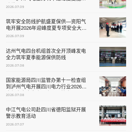
防线
2026.07.09
筑牢安全防线护航盛夏保供—资阳气
电开展2026年迎峰度夏专项安全大检
查
2026.07.09
达州气电四台机组首次全开顶峰发电
全力筑牢夏季能源保供防线
2026.07.08
国家能源局四川监管办第十一检查组
到泸州气电开展四川电力行业2026年
度年中安全生产互查互纠检查
2026.07.08
中江气电公司赴四川省德阳监狱开展
警示教育活动
2026.07.07