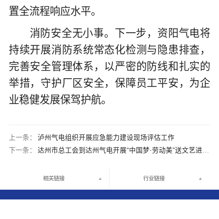
置全流程响应水平。
消防安全无小事。下一步，资阳气电将
持续开展消防系统常态化检测与隐患排查，
完善安全管理体系，以严密的防线和扎实的
举措，守护厂区安全，保障员工平安，为企
业稳健发展保驾护航。
上一条：
泸州气电组织开展应急能力建设现场评估工作
下一条：
达州市总工会到达州气电开展“中国梦·劳动美”送文艺进基层暨劳模工匠“助企行”活动
相关链接
行业链接

中国·四川省成都市武侯区临江西路1号23楼

028-86098710