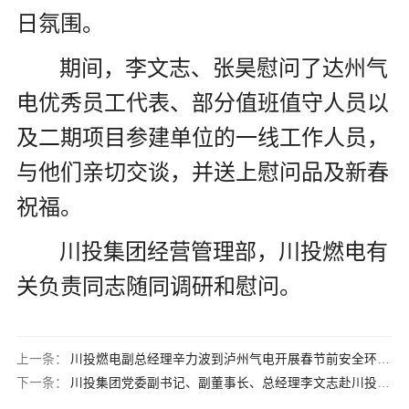
日氛围。
期间，
李文志、张昊慰问了达州气
电优秀员工代表、部分值班值守人员以
及二期项目参建单位的一线工作人员，
与他们亲切交谈，并送上慰问品及新春
祝福。
川投集团经营管理部
，
川投燃电有
关负责同志随同
调研和
慰问。
上一条：
川投燃电副总经理辛力波到泸州气电开展春节前安全环保检查和慰问活动
下一条：
川投集团党委副书记、副董事长、总经理李文志赴川投燃电本部走访慰问