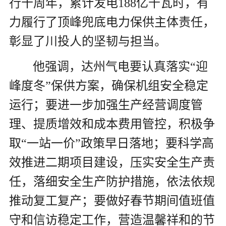
行十周年，累计发电188亿
千瓦时
，
有
力履行了
顶峰
兜底
电力保供
主体责任
，
彰显了
川投
人的坚韧与担当。
他强调，达州气电要
认真落实
“迎
峰度冬”保供
方案
，确保机组安全稳定
运行；要
进一步加强
生产经营调度管
理
、
提质增效和成本费用管控，积极争
取
“一站一价”政策早日落地；要
科学高
效推进
二期
项目建设，
压实安全生产责
任，
落细安全生产
防护
措施，依法依规
推动复工复产；
要做好春节期间
值班值
守和信访稳定工作
，
营造温馨
祥和
的节